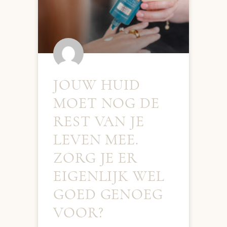
JOUW HUID
MOET NOG DE
REST VAN JE
LEVEN MEE.
ZORG JE ER
EIGENLIJK WEL
GOED GENOEG
VOOR?