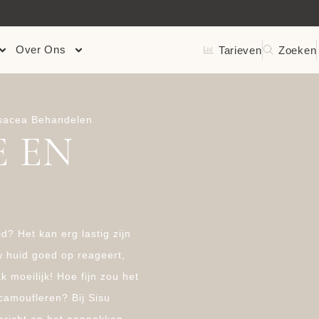
ERKEND DOOR ZORGVERZEKERAARS
Over Ons
Tarieven
Zoeken
sacea Behandelen
 EN
d? Het kan erg lastig zijn
 huid goed op reageert,
 moeilijk! Hoe fijn zou het
 camoufleren? Bij Sisu