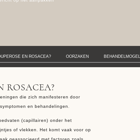
gericht op het aanpakken
OUPEROSE EN ROSACEA?
OORZAKEN
BEHANDELMOGEL
N ROSACEA?
eningen die zich manifesteren door
, symptomen en behandelingen.
edvaten (capillairen) onder het
ijntjes of vlekken. Het komt vaak voor op
aak geassocieerd met factoren zoals