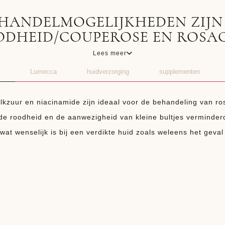
HANDEL­MOGELIJKHEDEN ZIJN
DHEID/COUPEROSE EN ROSA
Lees meer
Lumecca
huidverzorging
supplementen
kzuur en niacinamide zijn ideaal voor de behandeling van ro
 de roodheid en de aanwezigheid van kleine bultjes verminde
at wenselijk is bij een verdikte huid zoals weleens het geval 