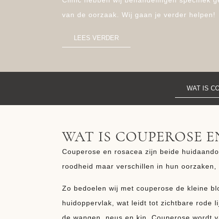
Clinic hebben wij behandelingen specifiek 
van de oorzaak. Wij gaan je verder helpen!
LEES VERDER
WAT IS C
WAT IS COUPEROSE E
Couperose en rosacea zijn beide huidaando
roodheid maar verschillen in hun oorzaken
Zo bedoelen wij met couperose de kleine blo
huidoppervlak, wat leidt tot zichtbare rode l
de wangen, neus en kin. Couperose wordt v