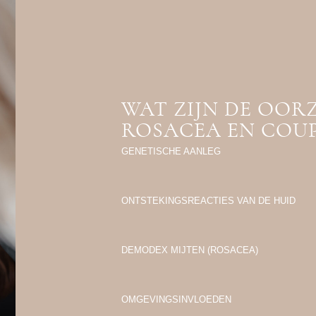
WAT ZIJN DE OOR
ROSACEA EN COU
GENETISCHE AANLEG
ONTSTEKINGSREACTIES VAN DE HUID
DEMODEX MIJTEN (ROSACEA)
OMGEVINGSINVLOEDEN