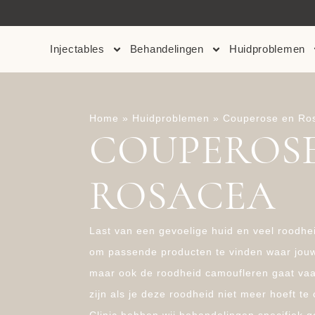
HBO-HUIDTHERAPEUT
Injectables
Behandelingen
Huidproblemen
Home
»
Huidproblemen
»
Couperose en Ro
COUPEROSE
ROSACEA
Last van een gevoelige huid en veel roodhei
om passende producten te vinden waar jouw
maar ook de roodheid camoufleren gaat vaak
zijn als je deze roodheid niet meer hoeft te