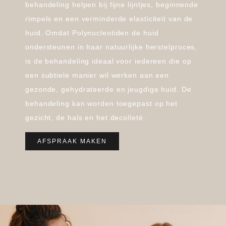
behandeling helpen bij fijne lijntjes, beginnende
rimpels en een verminderde elasticiteit van de
huid. Omdat Polynucleotiden de huid
ondersteunen in haar natuurlijke herstelproces,
is de behandeling ideaal voor iedereen die op
een subtiele manier wil werken aan een
gezonde, gehydrateerde en jeugdige huid. De
behandeling kan worden toegepast op het
gezicht, de hals en het decolleté.
AFSPRAAK MAKEN