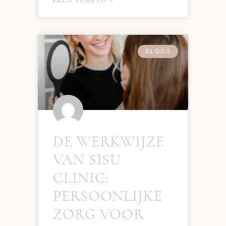
BLOGS
DE WERKWIJZE
VAN SISU
CLINIC:
PERSOONLIJKE
ZORG VOOR