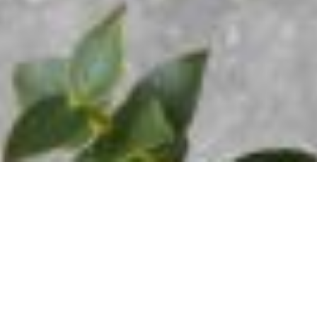
We zorgen we voor een snelle
levering, zodat je snel kunt
SNELLE
VERZENDING!
genieten van de voordelen
van onze producten.