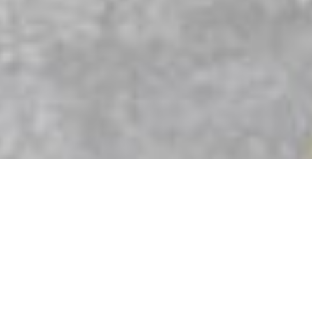
Onze webshop maakt gebruik
VEILIG
van een veilige betaalmethode
BETALEN
om ervoor te zorgen dat je
transacties veilig zijn.