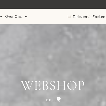
ERKEND DOOR ZORGVERZEKERAARS
Over Ons
Tarieven
Zoeken
WEBSHOP
0
€
0,00