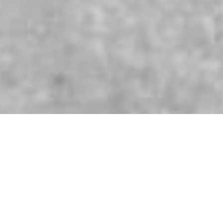
GRATIS
Gratis verzending? Vanaf
VERZENDING
100,- GRATIS verzending!